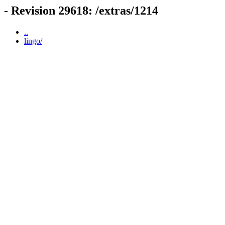
- Revision 29618: /extras/1214
..
lingo/